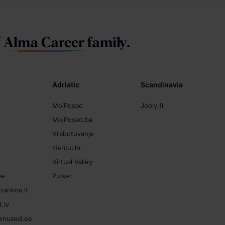
f
Alma Career
family.
Adriatic
Scandinavia
MojPosao
Jobly.fi
MojPosao.ba
Vrabotuvanje
Hercul.hr
Virtual Valley
ee
Pulser
rankos.lt
.lv
enused.ee