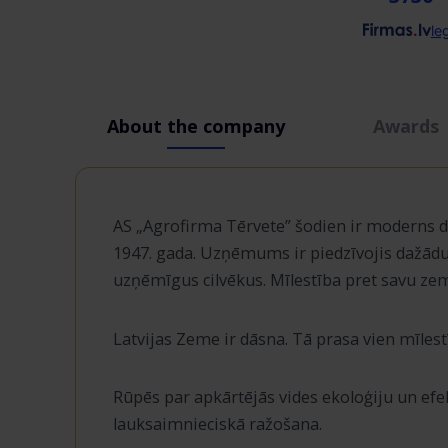
le
About the company
Awards
AS „Agrofirma Tērvete” šodien ir moderns 
1947. gada. Uzņēmums ir piedzīvojis dažādus 
uzņēmīgus cilvēkus. Mīlestība pret savu ze
Latvijas Zeme ir dāsna. Tā prasa vien mīlest
Rūpēs par apkārtējās vides ekoloģiju un ef
lauksaimnieciskā ražošana.