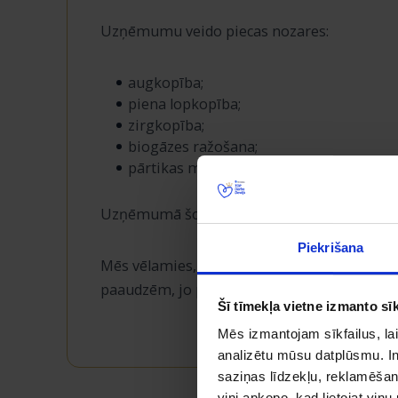
Uzņēmumu veido piecas nozares:
augkopība;
piena lopkopība;
zirgkopība;
biogāzes ražošana;
pārtikas mazumtirdzniecība un ēdināšan
Uzņēmumā šodien strādā 190 darbinieki, a
Piekrišana
Mēs vēlamies, lai AS „Agrofirma Tērvete” 
paaudzēm, jo patiesi laimīgi mēs esam mājā
Šī tīmekļa vietne izmanto sīk
Mēs izmantojam sīkfailus, lai
analizētu mūsu datplūsmu. In
saziņas līdzekļu, reklamēšana
viņi apkopo, kad lietojat viņ