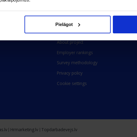
Pielāgot
About project
Employer rankings
Survey methodology
Privacy policy
Cookie settings
s.lv
Hrmarketing.lv
Topdarbadevejs.lv