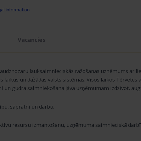
gal information
Vacancies
daudznozaru lauksaimnieciskās ražošanas uzņēmums ar lie
laikus un dažādas valsts sistēmas. Visos laikos Tērvetes a
mi un gudra saimniekošana ļāva uzņēmumam izdzīvot, augt u
ību, sapratni un darbu.
ektīvu resursu izmantošanu, uzņēmuma saimnieciskā darbība