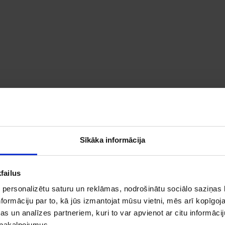
as serviss.
psaimniekojamā zemes platība – 2972 ha.
Sīkāka informācija
būtu labklājības un iedvesmas avots mums, mūsu ģimenēm, 
s, savā zemē. Mūsu saknes ir te un viss, ko iegūstam, ko 
failus
 personalizētu saturu un reklāmas, nodrošinātu sociālo saziņas l
formāciju par to, kā jūs izmantojat mūsu vietni, mēs arī kopīgo
s un analīzes partneriem, kuri to var apvienot ar citu informācij
u pakalpojumus.