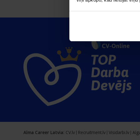
Alma Career Latvia:
CV.lv
Recruitment.lv
Visidarbi.lv
Alga