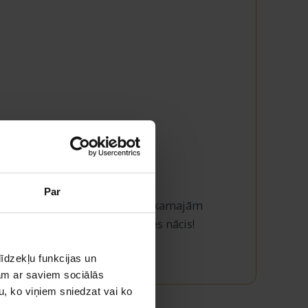
Par
Latvijas sabiedrībai un arī nākamajām
ražojam ir no mūsu pašu zemes nācis!
īdzekļu funkcijas un
jam ar saviem sociālās
u, ko viņiem sniedzat vai ko