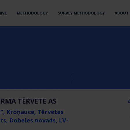
IVE
METHODOLOGY
SURVEY METHODOLOGY
ABOUT 
RMA TĒRVETE AS
w
s”, Kroņauce, Tērvetes
ts, Dobeles novads, LV-