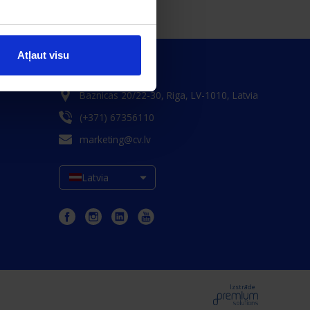
Atļaut visu
Baznicas 20/22-30, Riga, LV-1010, Latvia
(+371) 67356110
marketing@cv.lv
Latvia
Izstrāde