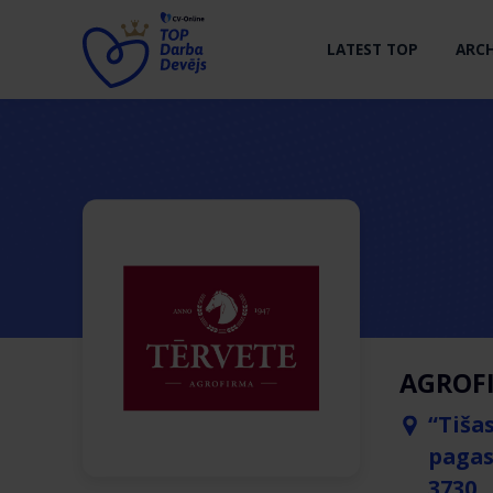
LATEST TOP
ARCH
AGROFI
“Tiša
pagas
3730