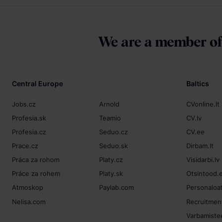
We are a member o
Central Europe
Baltics
Jobs.cz
Arnold
CVonline.lt
Profesia.sk
Teamio
CV.lv
Profesia.cz
Seduo.cz
CV.ee
Prace.cz
Seduo.sk
Dirbam.lt
Práca za rohom
Platy.cz
Visidarbi.lv
Práce za rohem
Platy.sk
Otsintood.
Atmoskop
Paylab.com
Personaloat
Nelisa.com
Recruitment
Varbamiste