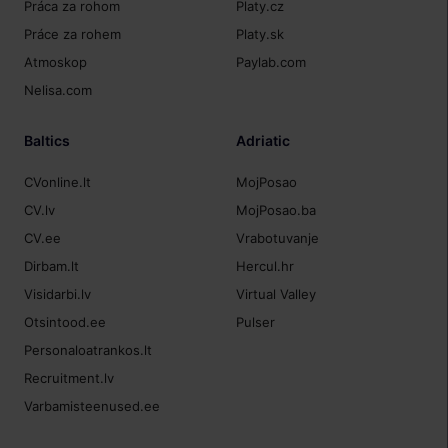
Práca za rohom
Platy.cz
Práce za rohem
Platy.sk
Atmoskop
Paylab.com
Nelisa.com
Baltics
Adriatic
CVonline.lt
MojPosao
CV.lv
MojPosao.ba
CV.ee
Vrabotuvanje
Dirbam.lt
Hercul.hr
Visidarbi.lv
Virtual Valley
Otsintood.ee
Pulser
Personaloatrankos.lt
Recruitment.lv
Varbamisteenused.ee