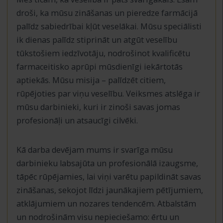
droši, ka mūsu zināšanas un pieredze farmācijā
palīdz sabiedrībai kļūt veselākai. Mūsu speciālisti
ik dienas palīdz stiprināt un atgūt veselību
tūkstošiem iedzīvotāju, nodrošinot kvalificētu
farmaceitisko aprūpi mūsdienīgi iekārtotās
aptiekās. Mūsu misija – palīdzēt citiem,
rūpējoties par viņu veselību. Veiksmes atslēga ir
mūsu darbinieki, kuri ir zinoši savas jomas
profesionāļi un atsaucīgi cilvēki.
Kā darba devējam mums ir svarīga mūsu
darbinieku labsajūta un profesionālā izaugsme,
tāpēc rūpējamies, lai viņi varētu papildināt savas
zināšanas, sekojot līdzi jaunākajiem pētījumiem,
atklājumiem un nozares tendencēm. Atbalstām
un nodrošinām visu nepieciešamo: ērtu un