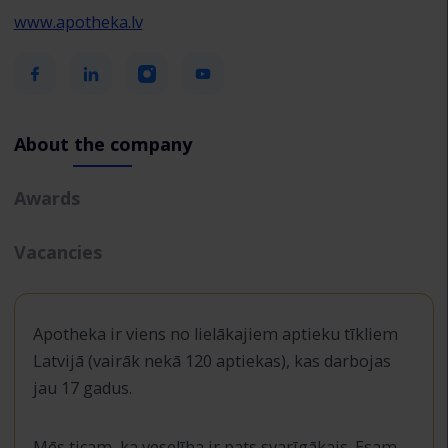
www.apotheka.lv
About the company
Awards
Vacancies
Apotheka ir viens no lielākajiem aptieku tīkliem
Latvijā (vairāk nekā 120 aptiekas), kas darbojas
jau 17 gadus.
Mēs ticam, ka veselība ir pats svarīgākais. Esam