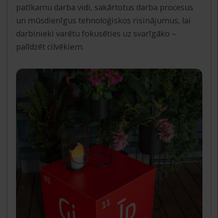
patīkamu darba vidi, sakārtotus darba procesus
un mūsdienīgus tehnoloģiskos risinājumus, lai
darbinieki varētu fokusēties uz svarīgāko –
palīdzēt cilvēkiem.