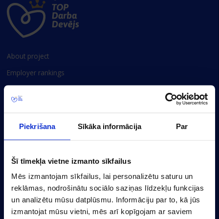
About project
Employer rankings
Survey methodology
Privacy policy
Cookie settings
Piekrišana
Sīkāka informācija
Par
Baznicas 20/22-30, Riga, LV-1010, Latvia
(+371) 67356110
Šī tīmekļa vietne izmanto sīkfailus
marketing@cv.lv
Mēs izmantojam sīkfailus, lai personalizētu saturu un
reklāmas, nodrošinātu sociālo saziņas līdzekļu funkcijas
un analizētu mūsu datplūsmu. Informāciju par to, kā jūs
Latvia
izmantojat mūsu vietni, mēs arī kopīgojam ar saviem