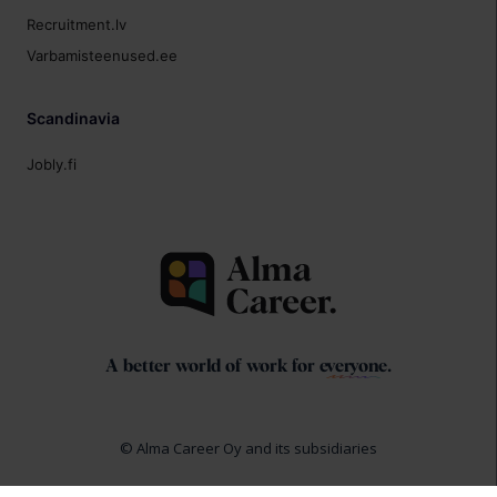
Recruitment.lv
Varbamisteenused.ee
Scandinavia
Jobly.fi
A better world of work for
everyone
.
© Alma Career Oy and its subsidiaries