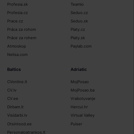
Profesia.sk
Teamio
Profesia.cz
Seduo.cz
Prace.cz
Seduo.sk
Práca za rohom
Platy.cz
Práce za rohem
Platy.sk
Atmoskop
Paylab.com
Nelisa.com
Baltics
Adriatic
CVonline.lt
MojPosao
CV.lv
MojPosao.ba
CV.ee
Vrabotuvanje
Dirbam.lt
Hercul.hr
Visidarbi.lv
Virtual Valley
Otsintood.ee
Pulser
Personaloatrankos.lt