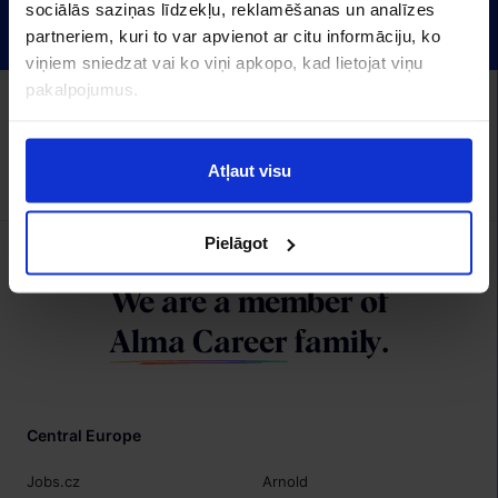
sociālās saziņas līdzekļu, reklamēšanas un analīzes
partneriem, kuri to var apvienot ar citu informāciju, ko
viņiem sniedzat vai ko viņi apkopo, kad lietojat viņu
pakalpojumus.
Alma Career Latvia:
CV.lv
Recruitment.lv
Visidarbi.lv
Algas.lv
Hrmarketing.lv
Topdarbadevejs.lv
Atļaut visu
Izstrāde
Pielāgot
We are a member of
Alma Career
family.
Central Europe
Jobs.cz
Arnold