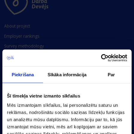
About project
Employer rankings
Survey methodology
Privacy policy
Cookie settings
Piekrišana
Sīkāka informācija
Par
Baznicas 20/22-30, Riga, LV-1010, Latvia
(+371) 67356110
Šī tīmekļa vietne izmanto sīkfailus
marketing@cv.lv
Mēs izmantojam sīkfailus, lai personalizētu saturu un
reklāmas, nodrošinātu sociālo saziņas līdzekļu funkcijas
Latvia
un analizētu mūsu datplūsmu. Informāciju par to, kā jūs
izmantojat mūsu vietni, mēs arī kopīgojam ar saviem
sociālās saziņas līdzekļu, reklamēšanas un analīzes