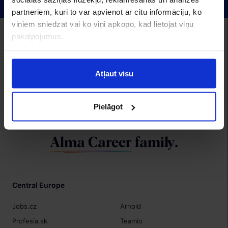
partneriem, kuri to var apvienot ar citu informāciju, ko
viņiem sniedzat vai ko viņi apkopo, kad lietojat viņu
Alma Career Latvia:
pakalpojumus.
CV.lv
Recruitment.lv
Visidarbi.lv
Algas.lv
Hrmarketing.lv
Topdarbadevejs.lv
Izstrāde
Atļaut visu
Pielāgot
We are a member of
Alma Career
family.
Central Europe
Jobs.cz
Arnold
Profesia.sk
Teamio