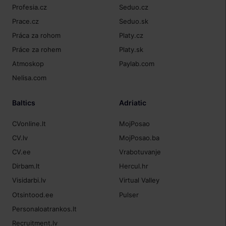
Profesia.cz
Seduo.cz
Prace.cz
Seduo.sk
Práca za rohom
Platy.cz
Práce za rohem
Platy.sk
Atmoskop
Paylab.com
Nelisa.com
Baltics
Adriatic
CVonline.lt
MojPosao
CV.lv
MojPosao.ba
CV.ee
Vrabotuvanje
Dirbam.lt
Hercul.hr
Visidarbi.lv
Virtual Valley
Otsintood.ee
Pulser
Personaloatrankos.lt
Recruitment.lv