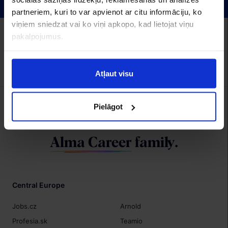
partneriem, kuri to var apvienot ar citu informāciju, ko
viņiem sniedzat vai ko viņi apkopo, kad lietojat viņu
Alma Career Latvia:
pakalpojumus.
CV.lv
Recruitment.lv
Visidarbi.lv
Algas.lv
Hrmarketing.lv
Topdarbadevejs.lv
Izstrāde
Atļaut visu
Pielāgot
We are a member of
Alma Career
family.
Central Europe
Jobs.cz
Arnold
Profesia.sk
Teamio