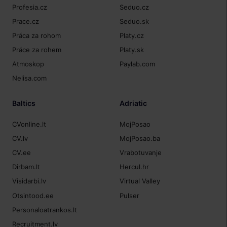
Profesia.cz
Seduo.cz
Prace.cz
Seduo.sk
Práca za rohom
Platy.cz
Práce za rohem
Platy.sk
Atmoskop
Paylab.com
Nelisa.com
Baltics
Adriatic
CVonline.lt
MojPosao
CV.lv
MojPosao.ba
CV.ee
Vrabotuvanje
Dirbam.lt
Hercul.hr
Visidarbi.lv
Virtual Valley
Otsintood.ee
Pulser
Personaloatrankos.lt
Recruitment.lv