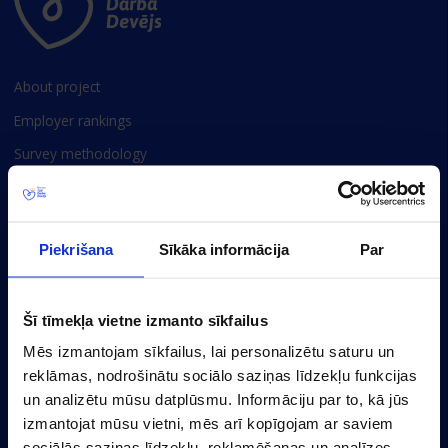
About project
Employer rankings
Survey methodology
Privacy policy
Cookie settings
Piekrišana
Sīkāka informācija
Par
Baznicas 20/22-30, Riga, LV-1010, Latvia
(+371) 67356110
Šī tīmekļa vietne izmanto sīkfailus
marketing@cv.lv
Mēs izmantojam sīkfailus, lai personalizētu saturu un
reklāmas, nodrošinātu sociālo saziņas līdzekļu funkcijas
Latvia
un analizētu mūsu datplūsmu. Informāciju par to, kā jūs
izmantojat mūsu vietni, mēs arī kopīgojam ar saviem
sociālās saziņas līdzekļu, reklamēšanas un analīzes