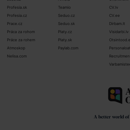
Profesia.sk
Teamio
CV.lv
Profesia.cz
Seduo.cz
CV.ee
Prace.cz
Seduo.sk
Dirbam.lt
Práca za rohom
Platy.cz
Visidarbi.lv
Práce za rohem
Platy.sk
Otsintood.
Atmoskop
Paylab.com
Personaloat
Nelisa.com
Recruitment
Varbamiste
A better world o