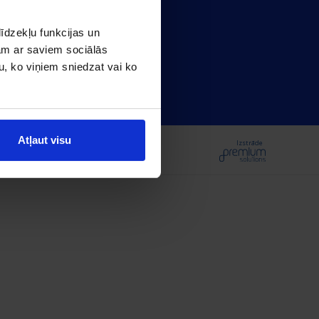
Latvia
īdzekļu funkcijas un
jam ar saviem sociālās
u, ko viņiem sniedzat vai ko
Atļaut visu
Izstrāde