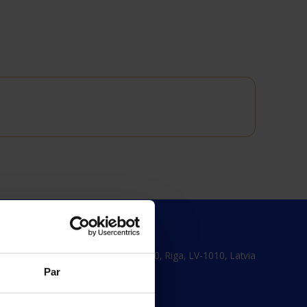
Baznicas 20/22-30, Riga, LV-1010, Latvia
Par
(+371) 67356110
marketing@cv.lv