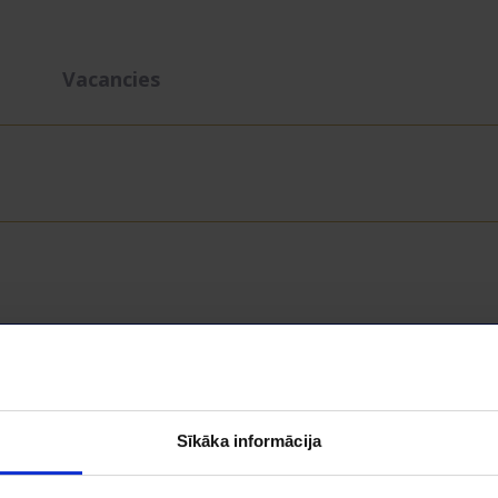
Vacancies
About project
Sīkāka informācija
Employer rankings
Survey methodology