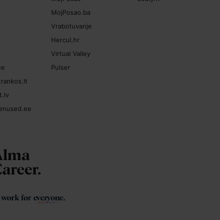
MojPosao.ba
Vrabotuvanje
Hercul.hr
Virtual Valley
ee
Pulser
rankos.lt
.lv
enused.ee
f work for
everyone
.