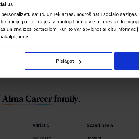
failus
Privacy policy
 personalizētu saturu un reklāmas, nodrošinātu sociālo saziņas l
Cookie settings
formāciju par to, kā jūs izmantojat mūsu vietni, mēs arī kopīgo
s un analīzes partneriem, kuri to var apvienot ar citu informācij
u pakalpojumus.
Pielāgot
s.lv
Hrmarketing.lv
Topdarbadevejs.lv
f
Alma Career
family.
Adriatic
Scandinavia
MojPosao
Jobly.fi