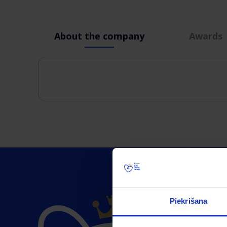
About the company
Awards
Piekrišana