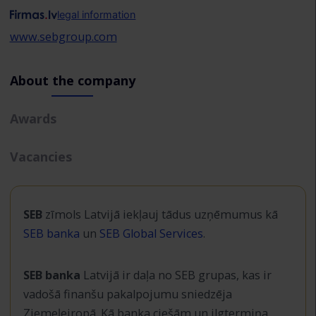
legal information
www.sebgroup.com
About the company
Awards
Vacancies
SEB
zīmols Latvijā iekļauj tādus uzņēmumus kā
SEB banka
un
SEB Global Services
.
SEB banka
Latvijā ir daļa no SEB grupas, kas ir
vadošā finanšu pakalpojumu sniedzēja
Ziemeļeiropā. Kā banka ciešām un ilgtermiņa