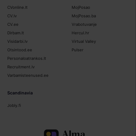
CVonline.lt
MojPosao
CV.lv
MojPosao.ba
CV.ee
Vrabotuvanje
Dirbam.lt
Hercul.hr
Visidarbi.lv
Virtual Valley
Otsintood.ee
Pulser
Personaloatrankos.lt
Recruitment.lv
Varbamisteenused.ee
Scandinavia
Jobly.fi