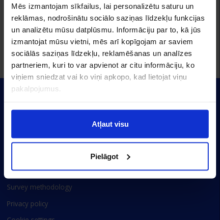
Mēs izmantojam sīkfailus, lai personalizētu saturu un
reklāmas, nodrošinātu sociālo saziņas līdzekļu funkcijas
un analizētu mūsu datplūsmu. Informāciju par to, kā jūs
izmantojat mūsu vietni, mēs arī kopīgojam ar saviem
sociālās saziņas līdzekļu, reklamēšanas un analīzes
partneriem, kuri to var apvienot ar citu informāciju, ko
viņiem sniedzat vai ko viņi apkopo, kad lietojat viņu
pakalpojumus.
Atļaut visu
About project
Pielāgot
Employer rankings
Survey methodology
Privacy policy