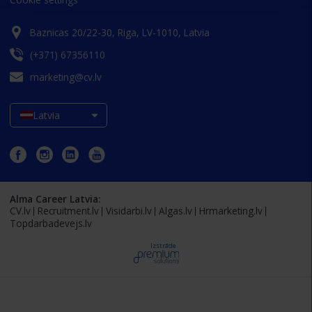
Cookie settings
Baznicas 20/22-30, Riga, LV-1010, Latvia
(+371) 67356110
marketing@cv.lv
Latvia
Alma Career Latvia:
CV.lv
Recruitment.lv
Visidarbi.lv
Algas.lv
Hrmarketing.lv
Topdarbadevejs.lv
Izstrāde