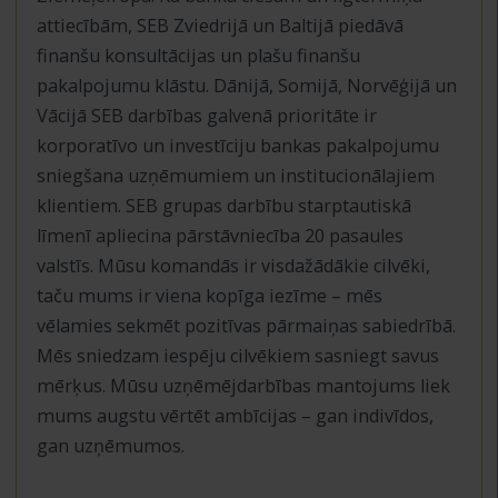
attiecībām, SEB Zviedrijā un Baltijā piedāvā
finanšu konsultācijas un plašu finanšu
pakalpojumu klāstu. Dānijā, Somijā, Norvēģijā un
Vācijā SEB darbības galvenā prioritāte ir
korporatīvo un investīciju bankas pakalpojumu
sniegšana uzņēmumiem un institucionālajiem
klientiem. SEB grupas darbību starptautiskā
līmenī apliecina pārstāvniecība 20 pasaules
valstīs. Mūsu komandās ir visdažādākie cilvēki,
taču mums ir viena kopīga iezīme – mēs
vēlamies sekmēt pozitīvas pārmaiņas sabiedrībā.
Mēs sniedzam iespēju cilvēkiem sasniegt savus
mērķus. Mūsu uzņēmējdarbības mantojums liek
mums augstu vērtēt ambīcijas – gan indivīdos,
gan uzņēmumos.