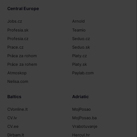
Central Europe
Jobs.cz
Arnold
Profesia.sk
Teamio
Profesia.cz
Seduo.cz
Prace.cz
Seduo.sk
Práca za rohom
Platy.cz
Práce za rohem
Platy.sk
Atmoskop
Paylab.com
Nelisa.com
Baltics
Adriatic
CVonline.lt
MojPosao
CV.lv
MojPosao.ba
CV.ee
Vrabotuvanje
Dirbam.lt
Hercul.hr