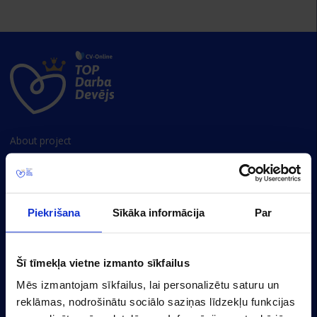
About project
Employer rankings
Survey methodology
Privacy policy
Piekrišana
Sīkāka informācija
Par
Cookie settings
Šī tīmekļa vietne izmanto sīkfailus
Baznicas 20/22-30, Riga, LV-1010, Latvia
Mēs izmantojam sīkfailus, lai personalizētu saturu un
(+371) 67356110
reklāmas, nodrošinātu sociālo saziņas līdzekļu funkcijas
marketing@cv.lv