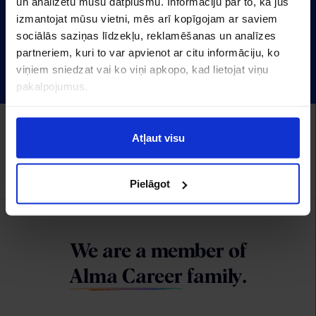
un analizētu mūsu datplūsmu. Informāciju par to, kā jūs
izmantojat mūsu vietni, mēs arī kopīgojam ar saviem
Latvia
sociālās saziņas līdzekļu, reklamēšanas un analīzes
partneriem, kuri to var apvienot ar citu informāciju, ko
viņiem sniedzat vai ko viņi apkopo, kad lietojat viņu
pakalpojumus.
Alma Career Latvia:
CV.lv
Recruitment.lv
Visidarbi.lv
Algas.lv
Hrmarketing.lv
Atļaut visu
Topdarbadevejs.lv
Izstrāde
Pielāgot
We are a member of
Alma Career
family.