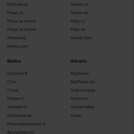
Profesia.cz
Seduo.cz
Prace.cz
Seduo.sk
Práca za rohom
Platy.cz
Práce za rohem
Platy.sk
Atmoskop
Paylab.com
Nelisa.com
Baltics
Adriatic
CVonline.lt
MojPosao
CV.lv
MojPosao.ba
CV.ee
Vrabotuvanje
Dirbam.lt
Hercul.hr
Visidarbi.lv
Virtual Valley
Otsintood.ee
Pulser
Personaloatrankos.lt
Recruitment.lv