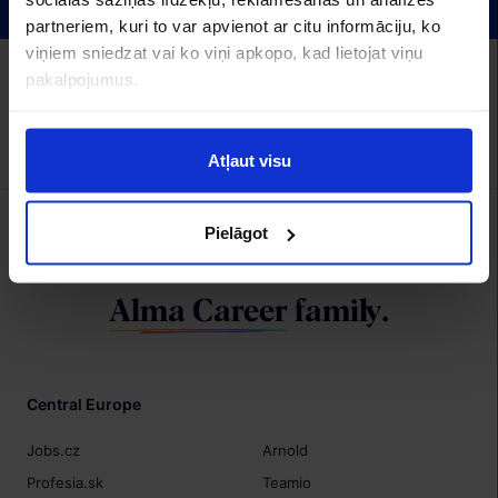
partneriem, kuri to var apvienot ar citu informāciju, ko
viņiem sniedzat vai ko viņi apkopo, kad lietojat viņu
Alma Career Latvia:
pakalpojumus.
CV.lv
Recruitment.lv
Visidarbi.lv
Algas.lv
Hrmarketing.lv
Topdarbadevejs.lv
Izstrāde
Atļaut visu
Pielāgot
We are a member of
Alma Career
family.
Central Europe
Jobs.cz
Arnold
Profesia.sk
Teamio