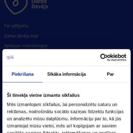
Par pētījumu
Darba devēju topi
Aptaujas metodoloģija
Privātuma politika
Sīkdatņu iestatījumi
Piekrišana
Sīkāka informācija
Par
Baznīcas 20/22-30, Rīga, LV-1010, Latvija
(+371) 67356110
Šī tīmekļa vietne izmanto sīkfailus
marketing@cv.lv
Mēs izmantojam sīkfailus, lai personalizētu saturu un
reklāmas, nodrošinātu sociālo saziņas līdzekļu funkcijas
Latvija
un analizētu mūsu datplūsmu. Informāciju par to, kā jūs
izmantojat mūsu vietni, mēs arī kopīgojam ar saviem
sociālās saziņas līdzekļu, reklamēšanas un analīzes