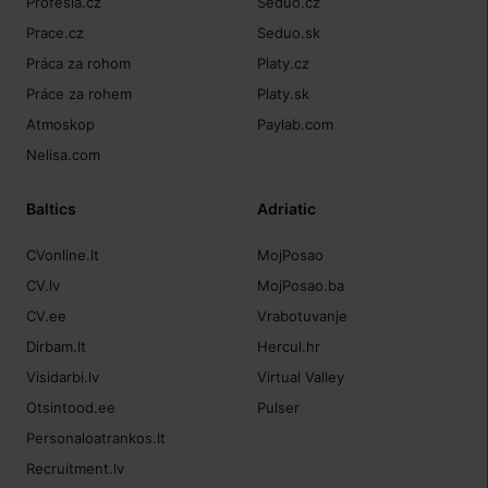
Profesia.cz
Seduo.cz
Prace.cz
Seduo.sk
Práca za rohom
Platy.cz
Práce za rohem
Platy.sk
Atmoskop
Paylab.com
Nelisa.com
Baltics
Adriatic
CVonline.lt
MojPosao
CV.lv
MojPosao.ba
CV.ee
Vrabotuvanje
Dirbam.lt
Hercul.hr
Visidarbi.lv
Virtual Valley
Otsintood.ee
Pulser
Personaloatrankos.lt
Recruitment.lv