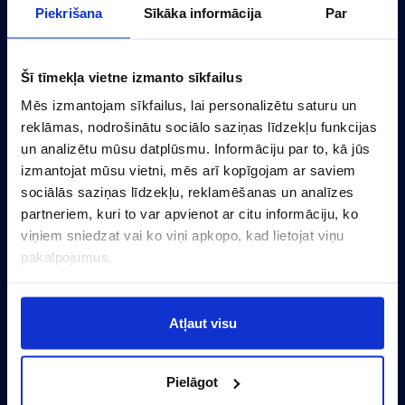
Piekrišana
Sīkāka informācija
Par
Par pētījumu
Šī tīmekļa vietne izmanto sīkfailus
Darba devēju topi
Mēs izmantojam sīkfailus, lai personalizētu saturu un
reklāmas, nodrošinātu sociālo saziņas līdzekļu funkcijas
Aptaujas metodoloģija
un analizētu mūsu datplūsmu. Informāciju par to, kā jūs
Privātuma politika
izmantojat mūsu vietni, mēs arī kopīgojam ar saviem
Sīkdatņu iestatījumi
sociālās saziņas līdzekļu, reklamēšanas un analīzes
partneriem, kuri to var apvienot ar citu informāciju, ko
Baznīcas 20/22-30, Rīga, LV-1010, Latvija
viņiem sniedzat vai ko viņi apkopo, kad lietojat viņu
pakalpojumus.
(+371) 67356110
marketing@cv.lv
Atļaut visu
Latvija
Pielāgot