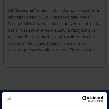
AS “Cēsu alus”
ir alus un bezalkoholisko dzērienu
ražotājs Latvijā. 99,88 % tā kapitāldaļu pieder
Somijas Olvi. Galvenais birojs un ražotne atrodas
Cēsīs. “Cēsu alus” ir lielākā Latvijā ražojošā alus
darītava. Par alus darītavas pirmsākumiem tiek
uzskatīts 1590. gads, tādējādi “Cēsu alu” var
uzskatīt par vecāko alus darītavu Ziemeļeiropā.