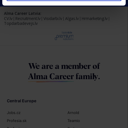
Alma Career Latvia:
CV.lv
Recruitment.lv
Visidarbi.lv
Algas.lv
Hrmarketing.lv
Topdarbadevejs.lv
Izstrāde
We are a member of
Alma Career
family.
Central Europe
Jobs.cz
Arnold
Profesia.sk
Teamio