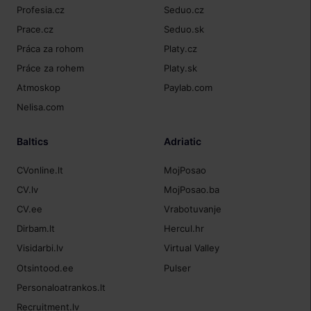
Profesia.cz
Seduo.cz
Prace.cz
Seduo.sk
Práca za rohom
Platy.cz
Práce za rohem
Platy.sk
Atmoskop
Paylab.com
Nelisa.com
Baltics
Adriatic
CVonline.lt
MojPosao
CV.lv
MojPosao.ba
CV.ee
Vrabotuvanje
Dirbam.lt
Hercul.hr
Visidarbi.lv
Virtual Valley
Otsintood.ee
Pulser
Personaloatrankos.lt
Recruitment.lv