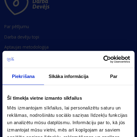
Par pētījumu
Darba devēju topi
Aptaujas metodoloģija
Privātuma politika
Sīkdatņu iestatījumi
Piekrišana
Sīkāka informācija
Par
Baznīcas 20/22-30, Rīga, LV-1010, Latvija
(+371) 67356110
Šī tīmekļa vietne izmanto sīkfailus
marketing@cv.lv
Mēs izmantojam sīkfailus, lai personalizētu saturu un
reklāmas, nodrošinātu sociālo saziņas līdzekļu funkcijas
Latvija
un analizētu mūsu datplūsmu. Informāciju par to, kā jūs
izmantojat mūsu vietni, mēs arī kopīgojam ar saviem
sociālās saziņas līdzekļu, reklamēšanas un analīzes