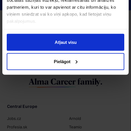
partneriem, kuri to var apvienot ar citu informāciju, ko
viņiem sniedzat vai ko viņi apkopo, kad lietojat viņu
Alma Career Latvia:
pakalpojumus.
CV.lv
Recruitment.lv
Visidarbi.lv
Algas.lv
Hrmarketing.lv
Topdarbadevejs.lv
Izstrāde
Atļaut visu
Pielāgot
We are a member of
Alma Career
family.
Central Europe
Jobs.cz
Arnold
Profesia.sk
Teamio