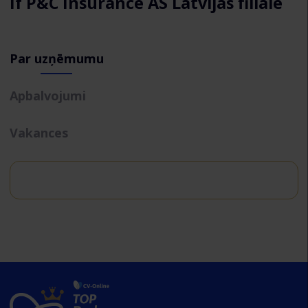
If P&C Insurance AS Latvijas filiāle
Par uzņēmumu
Apbalvojumi
Vakances