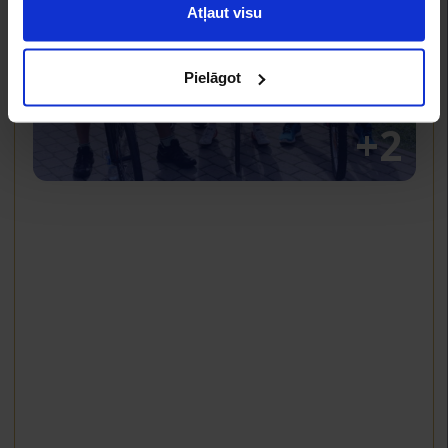
Atļaut visu
Pielāgot
+2