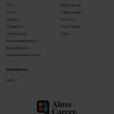
CV.lv
MojPosao.ba
CV.ee
Vrabotuvanje
Dirbam.lt
Hercul.hr
Visidarbi.lv
Virtual Valley
Otsintood.ee
Pulser
Personaloatrankos.lt
Recruitment.lv
Varbamisteenused.ee
Scandinavia
Jobly.fi