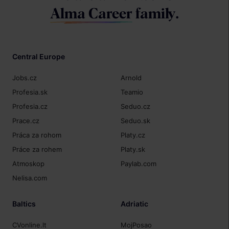
Alma Career
family.
Central Europe
Jobs.cz
Arnold
Profesia.sk
Teamio
Profesia.cz
Seduo.cz
Prace.cz
Seduo.sk
Práca za rohom
Platy.cz
Práce za rohem
Platy.sk
Atmoskop
Paylab.com
Nelisa.com
Baltics
Adriatic
CVonline.lt
MojPosao