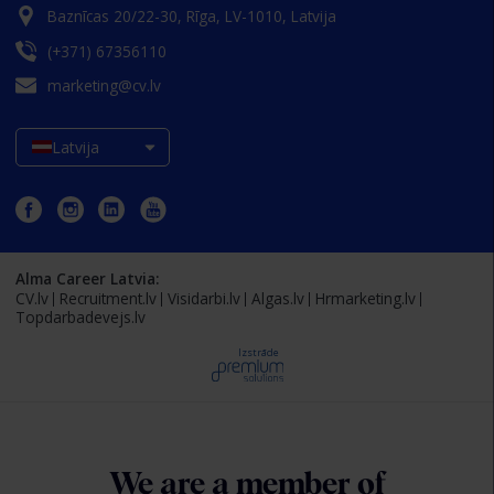
Baznīcas 20/22-30, Rīga, LV-1010, Latvija
(+371) 67356110
marketing@cv.lv
Latvija
Alma Career Latvia:
CV.lv
Recruitment.lv
Visidarbi.lv
Algas.lv
Hrmarketing.lv
Topdarbadevejs.lv
Izstrāde
We are a member of