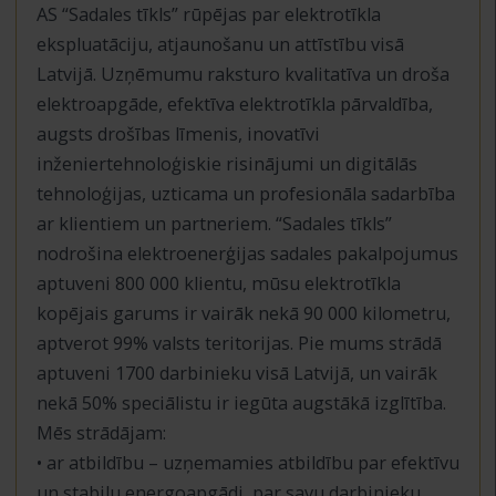
AS “Sadales tīkls” rūpējas par elektrotīkla
ekspluatāciju, atjaunošanu un attīstību visā
Latvijā. Uzņēmumu raksturo kvalitatīva un droša
elektroapgāde, efektīva elektrotīkla pārvaldība,
augsts drošības līmenis, inovatīvi
inženiertehnoloģiskie risinājumi un digitālās
tehnoloģijas, uzticama un profesionāla sadarbība
ar klientiem un partneriem. “Sadales tīkls”
nodrošina elektroenerģijas sadales pakalpojumus
aptuveni 800 000 klientu, mūsu elektrotīkla
kopējais garums ir vairāk nekā 90 000 kilometru,
aptverot 99% valsts teritorijas. Pie mums strādā
aptuveni 1700 darbinieku visā Latvijā, un vairāk
nekā 50% speciālistu ir iegūta augstākā izglītība.
Mēs strādājam:
• ar atbildību – uzņemamies atbildību par efektīvu
un stabilu energoapgādi, par savu darbinieku