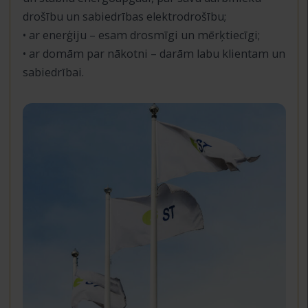
drošību un sabiedrības elektrodrošību;
• ar enerģiju – esam drosmīgi un mērķtiecīgi;
• ar domām par nākotni – darām labu klientam un
sabiedrībai.