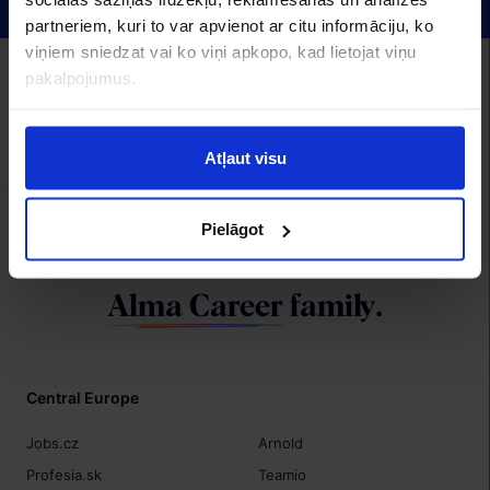
partneriem, kuri to var apvienot ar citu informāciju, ko
viņiem sniedzat vai ko viņi apkopo, kad lietojat viņu
Alma Career Latvia:
pakalpojumus.
CV.lv
Recruitment.lv
Visidarbi.lv
Algas.lv
Hrmarketing.lv
Topdarbadevejs.lv
Izstrāde
Atļaut visu
Pielāgot
We are a member of
Alma Career
family.
Central Europe
Jobs.cz
Arnold
Profesia.sk
Teamio