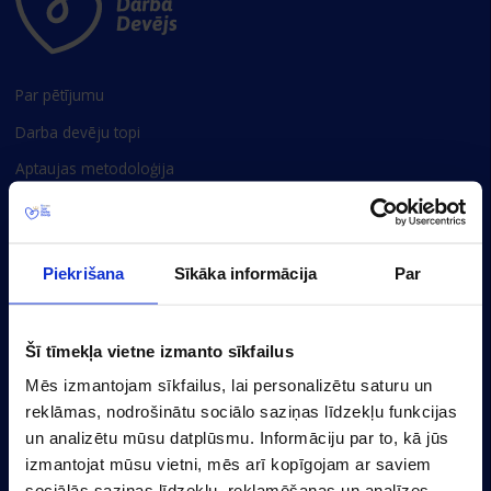
Par pētījumu
Darba devēju topi
Aptaujas metodoloģija
Privātuma politika
Sīkdatņu iestatījumi
Piekrišana
Sīkāka informācija
Par
Baznīcas 20/22-30, Rīga, LV-1010, Latvija
(+371) 67356110
Šī tīmekļa vietne izmanto sīkfailus
marketing@cv.lv
Mēs izmantojam sīkfailus, lai personalizētu saturu un
reklāmas, nodrošinātu sociālo saziņas līdzekļu funkcijas
Latvija
un analizētu mūsu datplūsmu. Informāciju par to, kā jūs
izmantojat mūsu vietni, mēs arī kopīgojam ar saviem
sociālās saziņas līdzekļu, reklamēšanas un analīzes