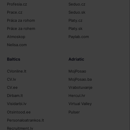
Profesia.cz
Seduo.cz
Prace.cz
Seduo.sk
Práca za rohom
Platy.cz
Práce za rohem
Platy.sk
Atmoskop
Paylab.com
Nelisa.com
Baltics
Adriatic
CVonline.lt
MojPosao
CV.lv
MojPosao.ba
CV.ee
Vrabotuvanje
Dirbam.lt
Hercul.hr
Visidarbi.lv
Virtual Valley
Otsintood.ee
Pulser
Personaloatrankos.lt
Recruitment.lv