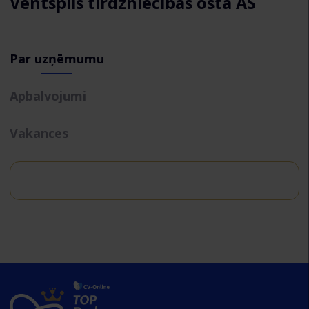
Ventspils tirdzniecības osta AS
Par uzņēmumu
Apbalvojumi
Vakances