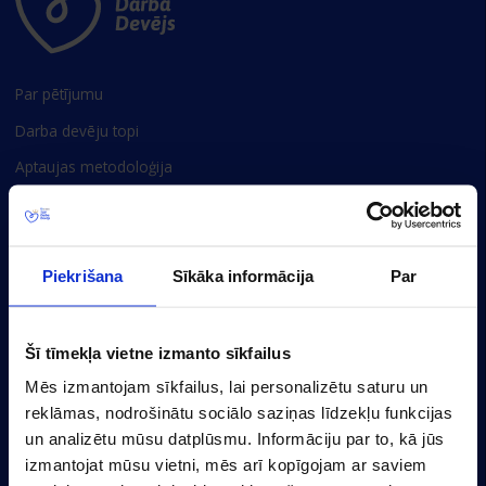
Par pētījumu
Darba devēju topi
Aptaujas metodoloģija
Privātuma politika
Sīkdatņu iestatījumi
Piekrišana
Sīkāka informācija
Par
Baznīcas 20/22-30, Rīga, LV-1010, Latvija
(+371) 67356110
Šī tīmekļa vietne izmanto sīkfailus
marketing@cv.lv
Mēs izmantojam sīkfailus, lai personalizētu saturu un
reklāmas, nodrošinātu sociālo saziņas līdzekļu funkcijas
Latvija
un analizētu mūsu datplūsmu. Informāciju par to, kā jūs
izmantojat mūsu vietni, mēs arī kopīgojam ar saviem