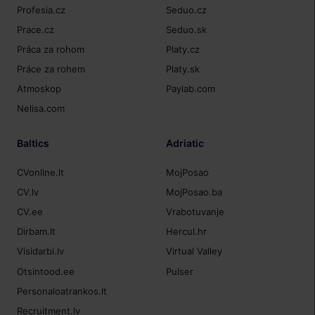
Profesia.cz
Seduo.cz
Prace.cz
Seduo.sk
Práca za rohom
Platy.cz
Práce za rohem
Platy.sk
Atmoskop
Paylab.com
Nelisa.com
Baltics
Adriatic
CVonline.lt
MojPosao
CV.lv
MojPosao.ba
CV.ee
Vrabotuvanje
Dirbam.lt
Hercul.hr
Visidarbi.lv
Virtual Valley
Otsintood.ee
Pulser
Personaloatrankos.lt
Recruitment.lv